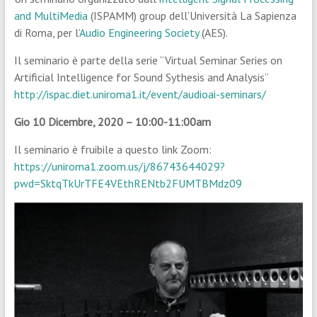
and MultiMedia
(ISPAMM) group dell’Università La Sapienza
di Roma, per l’
Audio Engineering Society
(AES).
Il seminario è parte della serie “Virtual Seminar Series on
Artificial Intelligence for Sound Sythesis and Analysis”
http://ispac.diet.uniroma1.it/event/audioai-seminars/
Gio 10 Dicembre, 2020 – 10:00-11:00am
Il seminario è fruibile a questo link Zoom:
https://uniroma1.zoom.us/j/86743644029?
pwd=SktqTkUrTFE4VEthRENtb2FUMTBMdz09